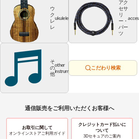
アク
ウ
セサ
ク
リ
ukulele
acces
レ
ー・
レ
パー
ツ
そ
other
の
こだわり検索
instrument
他
通信販売をご利用いただくお客様へ
クレジットカード払いに
お取引に関して
ついて
オンラインストアご利用ガイド
3Dセキュアのご案内