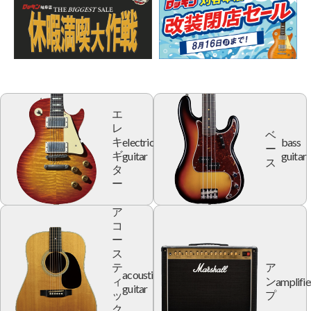
エ
レ
ベ
electric
bass
キ
ー
guitar
guitar
ギ
ス
タ
ー
ア
コ
ー
ス
テ
ア
acoustic
amplifie
ィ
ン
guitar
ッ
プ
ク