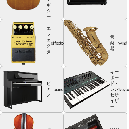
ギ
タ
ー
エ
フ
管
ェ
effector
wind
楽
ク
器
タ
ー
キー
ボー
ピ
ド・
piano
keyb
ア
シン
ノ
セサ
イザ
ー