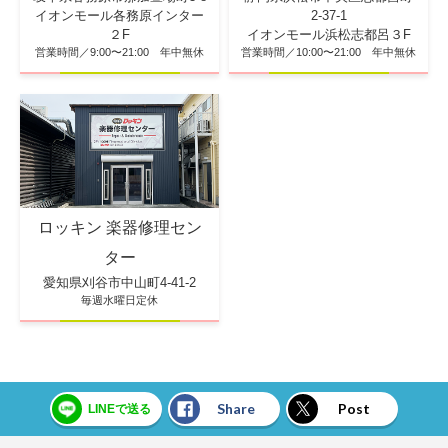
2-37-1
イオンモール各務原インター
イオンモール浜松志都呂３F
２F
営業時間／10:00〜21:00 年中無休
営業時間／9:00〜21:00 年中無休
ロッキン 楽器修理セン
ター
愛知県刈谷市中山町4-41-2
毎週水曜日定休
Share
Post
LINEで送る