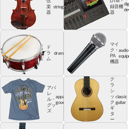
弦
DTM・
dig
string
楽
録音機
de
器
器
マイ
ド
audio
ク・
drum
ラ
equi
PA
ム
機器
ク
ラ
アパ
シ
レ
apparel
classic
ッ
ル・
goods
guitar
ク
グッ
ギ
ズ
タ
ー